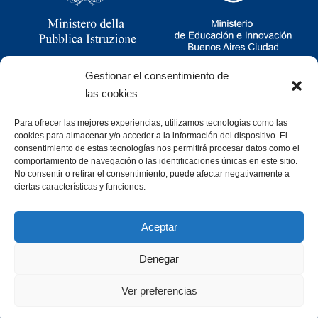
Gestionar el consentimiento de
las cookies
Para ofrecer las mejores experiencias, utilizamos tecnologías como las
Ramsay 2251, CABA, Argentina
cookies para almacenar y/o acceder a la información del dispositivo. El
011 4781-0060
consentimiento de estas tecnologías nos permitirá procesar datos como el
consultas@cristoforocolombo.org.ar
comportamiento de navegación o las identificaciones únicas en este sitio.
No consentir o retirar el consentimiento, puede afectar negativamente a
ciertas características y funciones.
Aceptar
Denegar
Desarrollado por
Ver preferencias