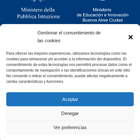
Gestionar el consentimiento de
las cookies
Para ofrecer las mejores experiencias, utilizamos tecnologías como las
Ramsay 2251, CABA, Argentina
cookies para almacenar y/o acceder a la información del dispositivo. El
011 4781-0060
consentimiento de estas tecnologías nos permitirá procesar datos como el
consultas@cristoforocolombo.org.ar
comportamiento de navegación o las identificaciones únicas en este sitio.
No consentir o retirar el consentimiento, puede afectar negativamente a
ciertas características y funciones.
Aceptar
Denegar
Desarrollado por
Ver preferencias