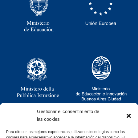
Gestionar el consentimiento de
las cookies
Para ofrecer las mejores experiencias, utilizamos tecnologías como las
Ramsay 2251, CABA, Argentina
cookies para almacenar y/o acceder a la información del dispositivo. El