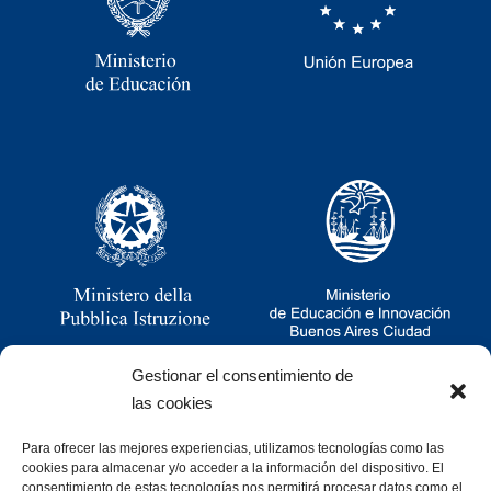
Gestionar el consentimiento de
las cookies
Para ofrecer las mejores experiencias, utilizamos tecnologías como las
Ramsay 2251, CABA, Argentina
cookies para almacenar y/o acceder a la información del dispositivo. El
011 4781-0060
consentimiento de estas tecnologías nos permitirá procesar datos como el