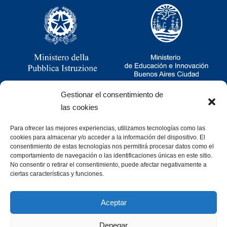
Gestionar el consentimiento de
las cookies
Para ofrecer las mejores experiencias, utilizamos tecnologías como las
Ramsay 2251, CABA, Argentina
cookies para almacenar y/o acceder a la información del dispositivo. El
011 4781-0060
consentimiento de estas tecnologías nos permitirá procesar datos como el
consultas@cristoforocolombo.org.ar
comportamiento de navegación o las identificaciones únicas en este sitio.
No consentir o retirar el consentimiento, puede afectar negativamente a
ciertas características y funciones.
Aceptar
Denegar