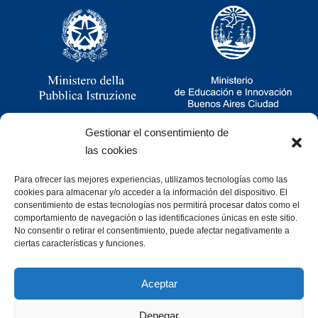
Gestionar el consentimiento de
las cookies
Para ofrecer las mejores experiencias, utilizamos tecnologías como las
Ramsay 2251, CABA, Argentina
cookies para almacenar y/o acceder a la información del dispositivo. El
011 4781-0060
consentimiento de estas tecnologías nos permitirá procesar datos como el
consultas@cristoforocolombo.org.ar
comportamiento de navegación o las identificaciones únicas en este sitio.
No consentir o retirar el consentimiento, puede afectar negativamente a
ciertas características y funciones.
Aceptar
Denegar