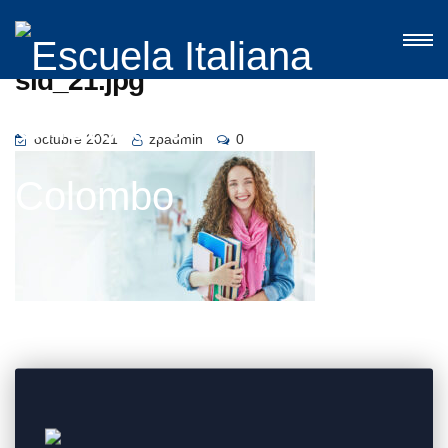
sld_21.jpg
octubre 2021
zpadmin
0