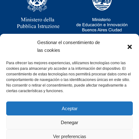
Gestionar el consentimiento de
las cookies
Para ofrecer las mejores experiencias, utilizamos tecnologías como las
Ramsay 2251, CABA, Argentina
cookies para almacenar y/o acceder a la información del dispositivo. El
011 4781-0060
consentimiento de estas tecnologías nos permitirá procesar datos como el
consultas@cristoforocolombo.org.ar
comportamiento de navegación o las identificaciones únicas en este sitio.
No consentir o retirar el consentimiento, puede afectar negativamente a
ciertas características y funciones.
Aceptar
Denegar
Desarrollado por
Ver preferencias