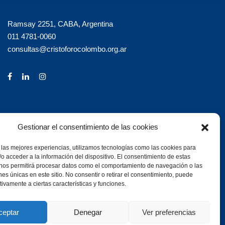
Ramsay 2251, CABA, Argentina
011 4781-0060
consultas@cristoforocolombo.org.ar
Gestionar el consentimiento de las cookies
 las mejores experiencias, utilizamos tecnologías como las cookies para
o acceder a la información del dispositivo. El consentimiento de estas
 nos permitirá procesar datos como el comportamiento de navegación o las
ones únicas en este sitio. No consentir o retirar el consentimiento, puede
tivamente a ciertas características y funciones.
ceptar
Denegar
Ver preferencias