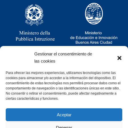
Gestionar el consentimiento de
las cookies
Para ofrecer las mejores experiencias, utilizamos tecnologías como las
Ramsay 2251, CABA, Argentina
cookies para almacenar y/o acceder a la información del dispositivo. El
011 4781-0060
consentimiento de estas tecnologías nos permitirá procesar datos como el
consultas@cristoforocolombo.org.ar
comportamiento de navegación o las identificaciones únicas en este sitio.
No consentir o retirar el consentimiento, puede afectar negativamente a
ciertas características y funciones.
Aceptar
Denegar