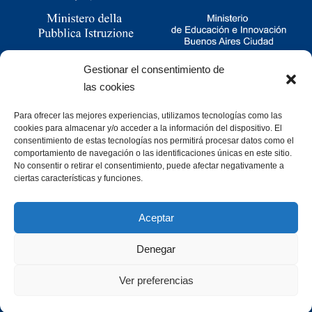
Gestionar el consentimiento de
las cookies
Para ofrecer las mejores experiencias, utilizamos tecnologías como las
Ramsay 2251, CABA, Argentina
cookies para almacenar y/o acceder a la información del dispositivo. El
011 4781-0060
consentimiento de estas tecnologías nos permitirá procesar datos como el
consultas@cristoforocolombo.org.ar
comportamiento de navegación o las identificaciones únicas en este sitio.
No consentir o retirar el consentimiento, puede afectar negativamente a
ciertas características y funciones.
Aceptar
Denegar
Desarrollado por
Ver preferencias