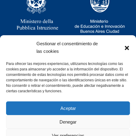
Gestionar el consentimiento de
las cookies
Para ofrecer las mejores experiencias, utilizamos tecnologías como las
Ramsay 2251, CABA, Argentina
cookies para almacenar y/o acceder a la información del dispositivo. El
011 4781-0060
consentimiento de estas tecnologías nos permitirá procesar datos como el
consultas@cristoforocolombo.org.ar
comportamiento de navegación o las identificaciones únicas en este sitio.
No consentir o retirar el consentimiento, puede afectar negativamente a
ciertas características y funciones.
Aceptar
Denegar
Desarrollado por
Ver preferencias