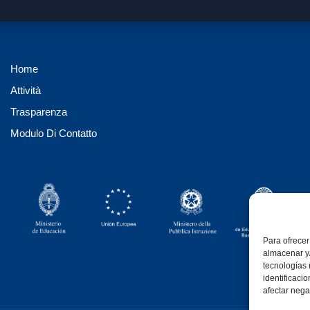
Home
Attività
Trasparenza
Modulo Di Contatto
Para ofrecer
almacenar y/
tecnologías
identificaci
afectar nega