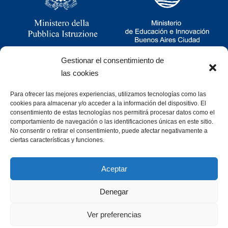
Gestionar el consentimiento de
las cookies
Para ofrecer las mejores experiencias, utilizamos tecnologías como las
Ramsay 2251, CABA, Argentina
cookies para almacenar y/o acceder a la información del dispositivo. El
011 4781-0060
consentimiento de estas tecnologías nos permitirá procesar datos como el
consultas@cristoforocolombo.org.ar
comportamiento de navegación o las identificaciones únicas en este sitio.
No consentir o retirar el consentimiento, puede afectar negativamente a
ciertas características y funciones.
Aceptar
Denegar
Desarrollado por
Ver preferencias