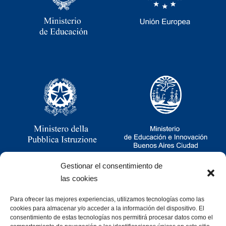
Gestionar el consentimiento de
las cookies
Para ofrecer las mejores experiencias, utilizamos tecnologías como las
Ramsay 2251, CABA, Argentina
cookies para almacenar y/o acceder a la información del dispositivo. El
011 4781-0060
consentimiento de estas tecnologías nos permitirá procesar datos como el
consultas@cristoforocolombo.org.ar