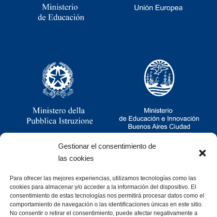
Gestionar el consentimiento de
las cookies
Para ofrecer las mejores experiencias, utilizamos tecnologías como las
Ramsay 2251, CABA, Argentina
cookies para almacenar y/o acceder a la información del dispositivo. El
011 4781-0060
consentimiento de estas tecnologías nos permitirá procesar datos como el
consultas@cristoforocolombo.org.ar
comportamiento de navegación o las identificaciones únicas en este sitio.
No consentir o retirar el consentimiento, puede afectar negativamente a