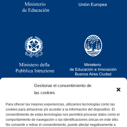
Gestionar el consentimiento de
las cookies
Para ofrecer las mejores experiencias, utilizamos tecnologías como las
Ramsay 2251, CABA, Argentina
cookies para almacenar y/o acceder a la información del dispositivo. El
011 4781-0060
consentimiento de estas tecnologías nos permitirá procesar datos como el
consultas@cristoforocolombo.org.ar
comportamiento de navegación o las identificaciones únicas en este sitio.
No consentir o retirar el consentimiento, puede afectar negativamente a