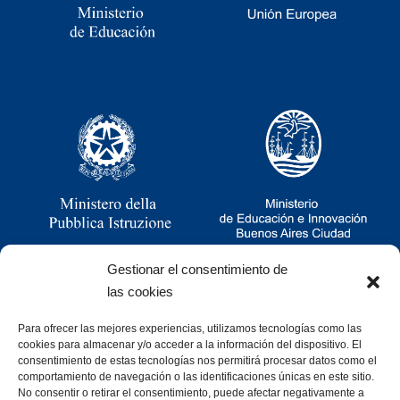
Gestionar el consentimiento de
las cookies
Para ofrecer las mejores experiencias, utilizamos tecnologías como las
Ramsay 2251, CABA, Argentina
cookies para almacenar y/o acceder a la información del dispositivo. El
011 4781-0060
consentimiento de estas tecnologías nos permitirá procesar datos como el
consultas@cristoforocolombo.org.ar
comportamiento de navegación o las identificaciones únicas en este sitio.
No consentir o retirar el consentimiento, puede afectar negativamente a