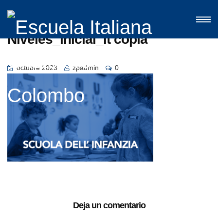
Niveles_inicial_it copia
octubre 2023
zpadmin
0
Deja un comentario