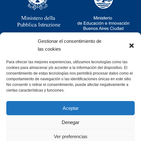
Gestionar el consentimiento de
las cookies
Para ofrecer las mejores experiencias, utilizamos tecnologías como las
Ramsay 2251, CABA, Argentina
cookies para almacenar y/o acceder a la información del dispositivo. El
011 4781-0060
consentimiento de estas tecnologías nos permitirá procesar datos como el
consultas@cristoforocolombo.org.ar
comportamiento de navegación o las identificaciones únicas en este sitio.
No consentir o retirar el consentimiento, puede afectar negativamente a
ciertas características y funciones.
Aceptar
Denegar
Desarrollado por
Ver preferencias