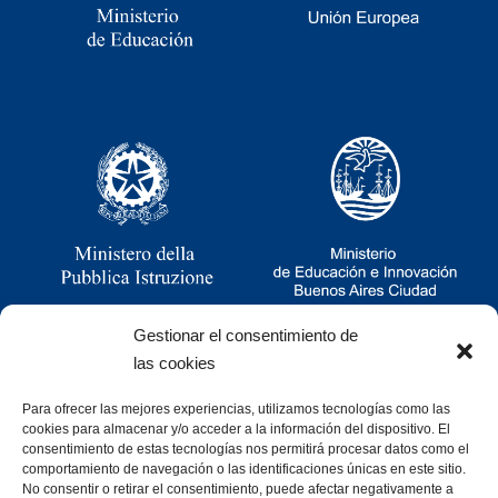
Gestionar el consentimiento de
las cookies
Para ofrecer las mejores experiencias, utilizamos tecnologías como las
Ramsay 2251, CABA, Argentina
cookies para almacenar y/o acceder a la información del dispositivo. El
011 4781-0060
consentimiento de estas tecnologías nos permitirá procesar datos como el
consultas@cristoforocolombo.org.ar
comportamiento de navegación o las identificaciones únicas en este sitio.
No consentir o retirar el consentimiento, puede afectar negativamente a