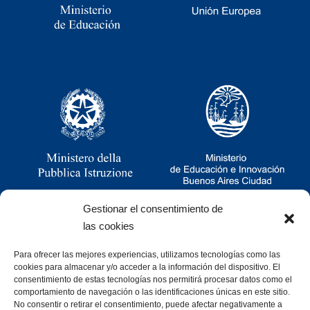
Gestionar el consentimiento de
las cookies
Para ofrecer las mejores experiencias, utilizamos tecnologías como las
Ramsay 2251, CABA, Argentina
cookies para almacenar y/o acceder a la información del dispositivo. El
011 4781-0060
consentimiento de estas tecnologías nos permitirá procesar datos como el
consultas@cristoforocolombo.org.ar
comportamiento de navegación o las identificaciones únicas en este sitio.
No consentir o retirar el consentimiento, puede afectar negativamente a