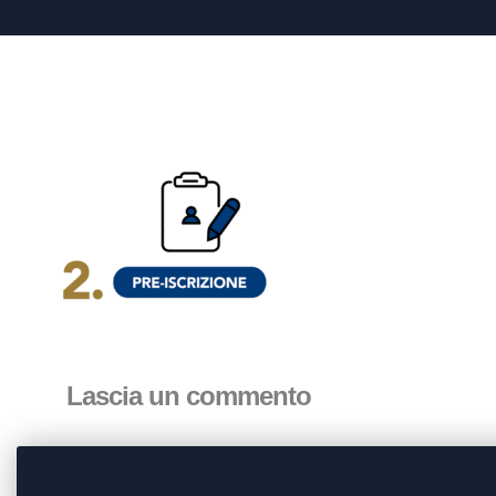
Lascia un commento
Devi essere
connesso
per inviare un commento.