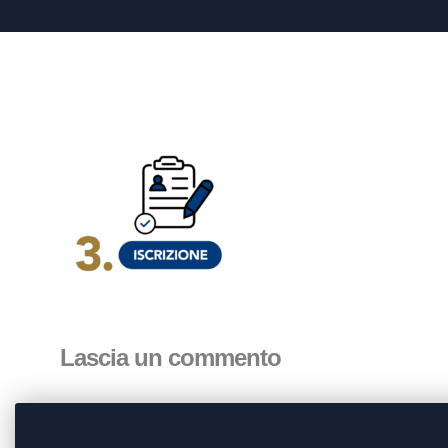
Lascia un commento
Devi essere
connesso
per inviare un commento.